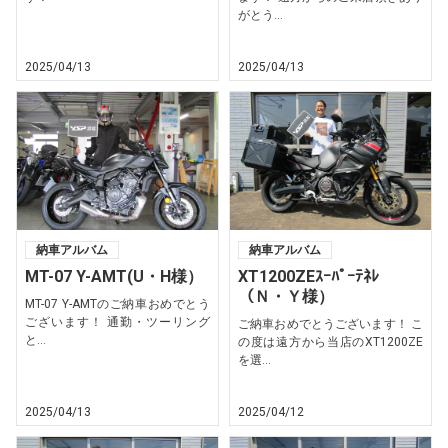
がとう...
2025/04/13
2025/04/13
納車アルバム
納車アルバム
MT-07 Y-AMT(U・H様）
XT1200ZEｽｰﾊﾟｰﾃﾈﾚ
（Ｎ・Ｙ様）
MT-07 Y-AMTのご納車おめでとう
ございます！ 通勤・ツーリング
ご納車おめでとうございます！ こ
と...
の度は遠方から当店のXT1200ZE
を選...
2025/04/13
2025/04/12