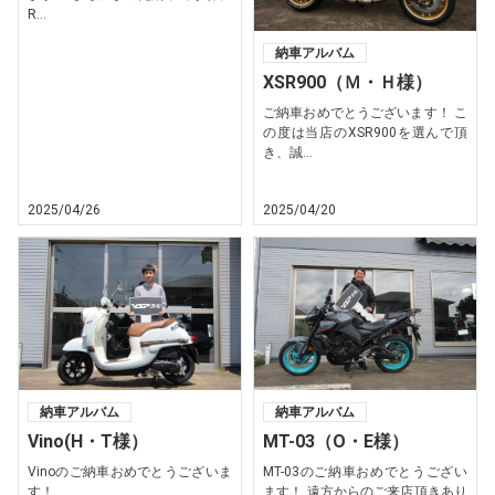
R...
納車アルバム
XSR900（Ｍ・Ｈ様）
ご納車おめでとうございます！ こ
の度は当店のXSR900を選んで頂
き、誠...
2025/04/26
2025/04/20
納車アルバム
納車アルバム
Vino(H・T様）
MT-03（O・E様）
Vinoのご納車おめでとうございま
MT-03のご納車おめでとうござい
す！
ます！ 遠方からのご来店頂きあり