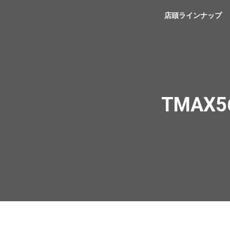
YSP浜松
店頭ラインナップ
TMAX56