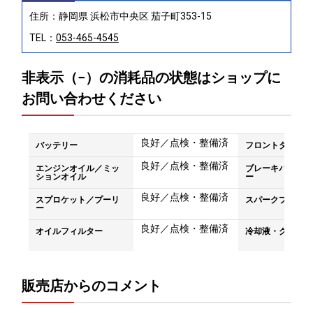
住所：静岡県 浜松市中央区 茄子町353-15
TEL：
053-465-4545
非表示（−）の消耗品の状態はショップに
お問い合わせください
良好／点検・整備済
バッテリー
フロントタイヤ
良好／点検・整備済
エンジンオイル／ミッ
ブレーキパッド／
ションオイル
ー
良好／点検・整備済
スプロケット／プーリ
スパークプラグ
ー
良好／点検・整備済
オイルフィルター
冷却液・クーラン
販売店からのコメント