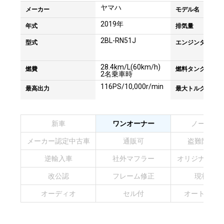
ヤマハ
メーカー
モデル名
2019年
年式
排気量
2BL-RN51J
型式
エンジンタイプ
28.4km/L(60km/h)
燃費
燃料タンク容量
2名乗車時
116PS/10,000r/min
最高出力
最大トルク
新車
ワンオーナー
ノーマル
メーカー認定中古車
通販可
盗難防止装
逆輸入車
社外マフラー
オリジナルペ
改公認
フレーム修正
現状販売
オーディオ
セル付
オートマチ