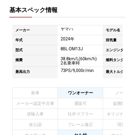
基本スペック情報
ヤマハ
メーカー
モデル名
2024年
年式
排気量
8BL-DM13J
型式
エンジンタイプ
38.8km/L(60km/h)
燃費
燃料タンク容量
2名乗車時
73PS/9,000r/min
最高出力
最大トルク
新車
ワンオーナー
ノーマル
メーカー認定中古車
通販可
盗難防止装
逆輸入車
社外マフラー
オリジナルペ
改公認
フレーム修正
現状販売