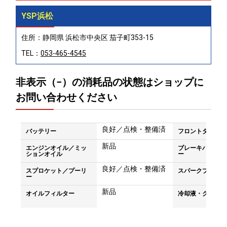
YSP浜松
住所：静岡県 浜松市中央区 茄子町353-15
TEL：
053-465-4545
非表示（−）の消耗品の状態はショップに
お問い合わせください
良好／点検・整備済
バッテリー
フロントタイヤ
新品
エンジンオイル／ミッ
ブレーキパッド／
ションオイル
ー
良好／点検・整備済
スプロケット／プーリ
スパークプラグ
ー
新品
オイルフィルター
冷却液・クーラン