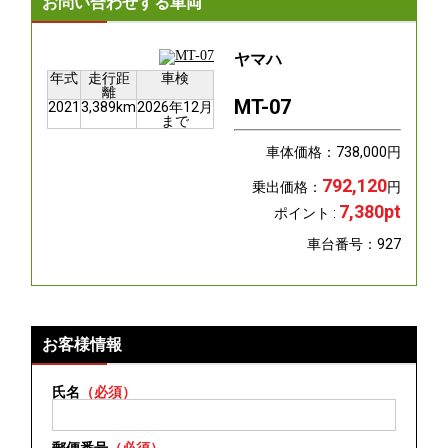
お問い合わせする車両
ヤマハ
年式
走行距
車検
離
MT-07
2021
3,389km
2026年12月
まで
車体価格：
738,000
円
792,120
乗出価格：
円
7,380pt
ポイント :
車台番号：927
お客様情報
氏名
（必須）