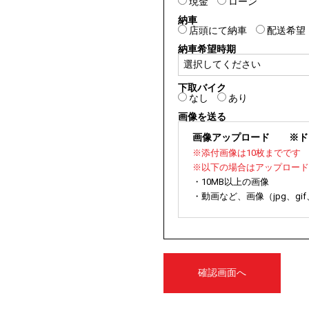
現金
ローン
納車
店頭にて納車
配送希望
納車希望時期
下取バイク
なし
あり
画像を送る
画像アップロード
※ドラ
※添付画像は10枚までです
※以下の場合はアップロード
・10MB以上の画像
・動画など、画像（jpg、gi
確認画面へ