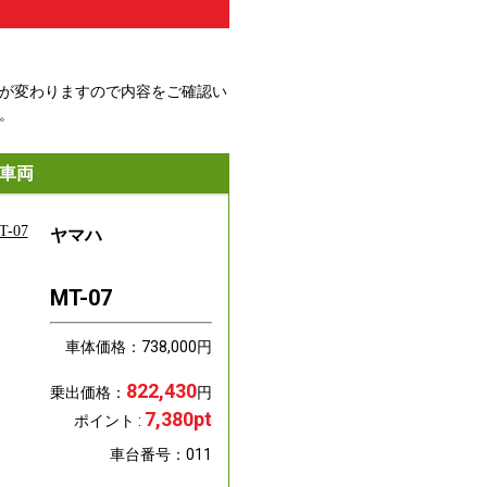
が変わりますので内容をご確認い
。
車両
ヤマハ
MT-07
車体価格：
738,000
円
822,430
乗出価格：
円
7,380pt
ポイント :
車台番号：011